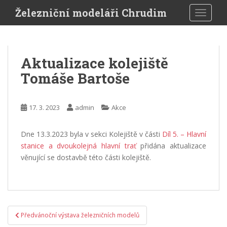
S
Železniční modeláři Chrudim
TOGGLE
k
i
p
t
Aktualizace kolejiště
o
Tomáše Bartoše
m
a
i
17. 3. 2023
admin
Akce
n
c
o
Dne 13.3.2023 byla v sekci Kolejiště v části
Díl 5. – Hlavní
n
stanice a dvoukolejná hlavní trať
přidána aktualizace
t
věnující se dostavbě této části kolejiště.
e
n
t
Navigace
Předvánoční výstava železničních modelů
pro