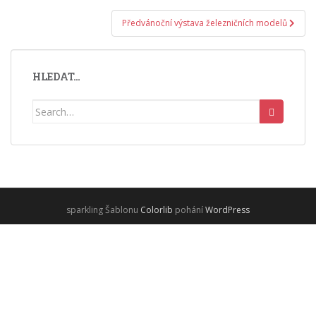
příspěvek
Předvánoční výstava železničních modelů
HLEDAT…
Search
for:
sparkling Šablonu
Colorlib
pohání
WordPress