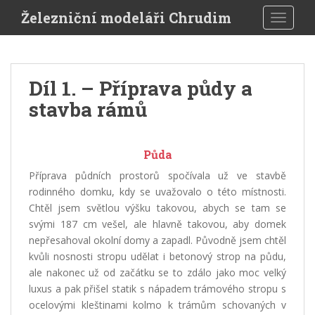
S
Železniční modeláři Chrudim
TOGGLE
k
i
p
t
Díl 1. – Příprava půdy a
o
stavba rámů
m
a
i
n
Půda
c
Příprava půdních prostorů spočívala už ve stavbě
o
rodinného domku, kdy se uvažovalo o této místnosti.
n
Chtěl jsem světlou výšku takovou, abych se tam
se
t
svými 187 cm vešel, ale hlavně takovou, aby domek
e
nepřesahoval okolní domy a zapadl. Původně jsem chtěl
n
kvůli nosnosti stropu udělat i betonový strop na půdu,
t
ale nakonec už od začátku se to zdálo jako moc velký
luxus a pak přišel statik s nápadem trámového stropu s
ocelovými kleštinami kolmo k trámům schovaných v