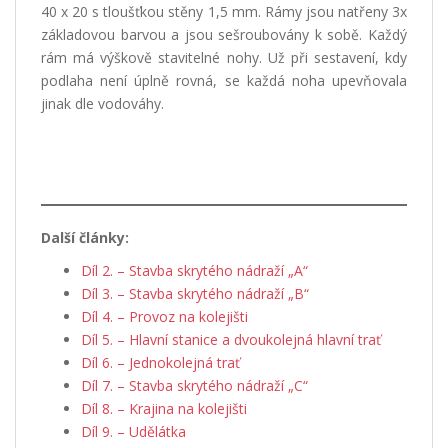
40 x 20 s tloušťkou stěny 1,5 mm. Rámy jsou natřeny 3x
základovou barvou a jsou sešroubovány k sobě. Každý
rám má výškově stavitelné nohy. Už při sestavení, kdy
podlaha není úplně rovná, se každá noha upevňovala
jinak dle vodováhy.
Další články:
Díl 2. – Stavba skrytého nádraží „A“
Díl 3. – Stavba skrytého nádraží „B“
Díl 4. – Provoz na kolejišti
Díl 5. – Hlavní stanice a dvoukolejná hlavní trať
Díl 6. – Jednokolejná trať
Díl 7. – Stavba skrytého nádraží „C“
Díl 8. – Krajina na kolejišti
Díl 9. – Udělátka