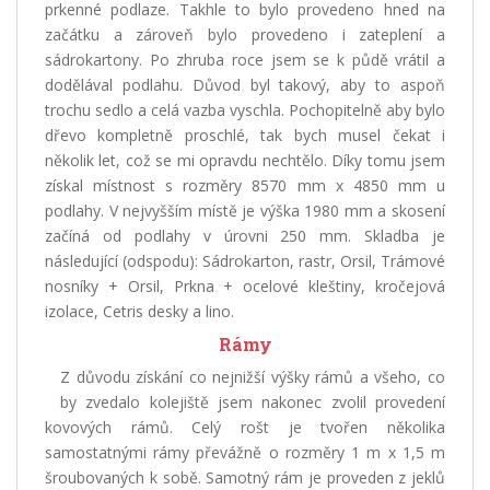
prkenné podlaze. Takhle to bylo provedeno hned na
začátku a zároveň bylo provedeno i zateplení a
sádrokartony. Po zhruba roce jsem se k půdě vrátil a
dodělával podlahu. Důvod byl takový, aby to aspoň
trochu sedlo a celá vazba vyschla. Pochopitelně aby bylo
dřevo kompletně proschlé, tak bych musel čekat i
několik let, což se mi opravdu nechtělo. Díky tomu jsem
získal místnost s rozměry 8570 mm x 4850 mm u
podlahy. V nejvyšším místě je výška 1980 mm a skosení
začíná od podlahy v úrovni 250 mm. Skladba je
následující (odspodu): Sádrokarton, rastr, Orsil, Trámové
nosníky + Orsil, Prkna + ocelové kleštiny, kročejová
izolace, Cetris desky a lino.
Rámy
Z důvodu získání co nejnižší výšky rámů a všeho, co
by zvedalo kolejiště jsem nakonec zvolil provedení
kovových rámů. Celý rošt je tvořen několika
samostatnými rámy převážně o rozměry 1 m x 1,5 m
šroubovaných k sobě. Samotný rám je proveden z jeklů