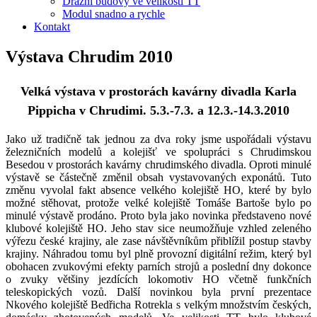
Drážní budovy ve velikosti TT
Modul snadno a rychle
Kontakt
Výstava Chrudim 2010
Velká výstava v prostorách kavárny divadla Karla
Pippicha v Chrudimi. 5.3.-7.3. a 12.3.-14.3.2010
Jako už tradičně tak jednou za dva roky jsme uspořádali výstavu
železničních modelů a kolejišť ve spolupráci s Chrudimskou
Besedou v prostorách kavárny chrudimského divadla. Oproti minulé
výstavě se částečně změnil obsah vystavovaných exponátů. Tuto
změnu vyvolal fakt absence velkého kolejiště HO, které by bylo
možné stěhovat, protože velké kolejiště Tomáše Bartoše bylo po
minulé výstavě prodáno. Proto byla jako novinka představeno nové
klubové kolejiště HO. Jeho stav sice neumožňuje vzhled zeleného
výřezu české krajiny, ale zase návštěvníkům přiblížil postup stavby
krajiny. Náhradou tomu byl plně provozní digitální režim, který byl
obohacen zvukovými efekty parních strojů a poslední dny dokonce
o zvuky většiny jezdících lokomotiv HO včetně funkčních
teleskopických vozů. Další novinkou byla první prezentace
Nkového kolejiště Bedřicha Rotrekla s velkým množstvím českých,