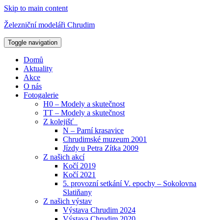
Skip to main content
Železniční modeláři Chrudim
Toggle navigation
Domů
Aktuality
Akce
O nás
Fotogalerie
H0 – Modely a skutečnost
TT – Modely a skutečnost
Z kolejišť
N – Parní krasavice
Chrudimské muzeum 2001
Jízdy u Petra Zítka 2009
Z našich akcí
Kočí 2019
Kočí 2021
5. provozní setkání V. epochy – Sokolovna
Slatiňany
Z našich výstav
Výstava Chrudim 2024
Výstava Chrudim 2020