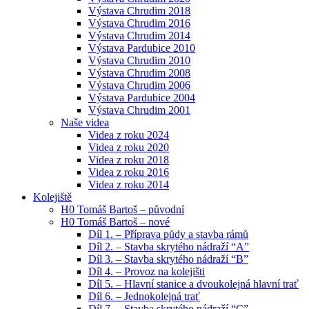
Výstava Chrudim 2018
Výstava Chrudim 2016
Výstava Chrudim 2014
Výstava Pardubice 2010
Výstava Chrudim 2010
Výstava Chrudim 2008
Výstava Chrudim 2006
Výstava Pardubice 2004
Výstava Chrudim 2001
Naše videa
Videa z roku 2024
Videa z roku 2020
Videa z roku 2018
Videa z roku 2016
Videa z roku 2014
Kolejiště
H0 Tomáš Bartoš – původní
H0 Tomáš Bartoš – nové
Díl 1. – Příprava půdy a stavba rámů
Díl 2. – Stavba skrytého nádraží “A”
Díl 3. – Stavba skrytého nádraží “B”
Díl 4. – Provoz na kolejišti
Díl 5. – Hlavní stanice a dvoukolejná hlavní trať
Díl 6. – Jednokolejná trať
Díl 7. – Stavba skrytého nádraží “C”