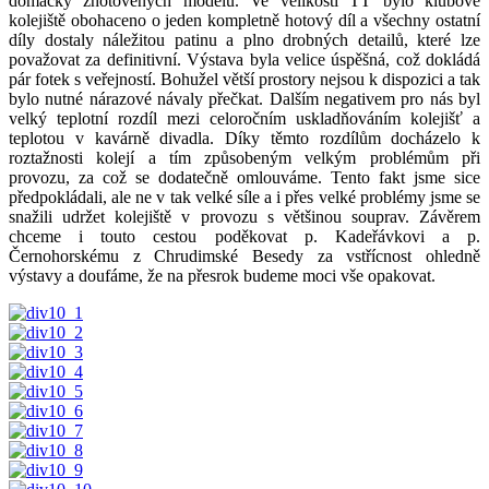
domácky zhotovených modelů. Ve velikosti TT bylo klubové
kolejiště obohaceno o jeden kompletně hotový díl a všechny ostatní
díly dostaly náležitou patinu a plno drobných detailů, které lze
považovat za definitivní. Výstava byla velice úspěšná, což dokládá
pár fotek s veřejností. Bohužel větší prostory nejsou k dispozici a tak
bylo nutné nárazové návaly přečkat. Dalším negativem pro nás byl
velký teplotní rozdíl mezi celoročním uskladňováním kolejišť a
teplotou v kavárně divadla. Díky těmto rozdílům docházelo k
roztažnosti kolejí a tím způsobeným velkým problémům při
provozu, za což se dodatečně omlouváme. Tento fakt jsme sice
předpokládali, ale ne v tak velké síle a i přes velké problémy jsme se
snažili udržet kolejiště v provozu s většinou souprav. Závěrem
chceme i touto cestou poděkovat p. Kadeřávkovi a p.
Černohorskému z Chrudimské Besedy za vstřícnost ohledně
výstavy a doufáme, že na přesrok budeme moci vše opakovat.