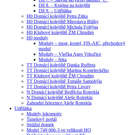
Díl 8. – Krajina na kolejišti
Díl 9. – Udělátka
H0 Domácí kolejiště Petra Zitka
H0 Domácí kolejiště Miroslava Bláhy
H0 Domácí kolejiště Michala Foltýna
H0 Klubové kolejiště ŽM Chrudim
H0 moduly
Moduly – most, kostel, FIS-AIC, přechodový
modul
Moduly – Vlečka Agro Vrkočice
Moduly – řeka
TT Domácí kolejiště Danka Ruffera
TT Domácí kolejiště Martina Kosteleckého
TT Klubové kolejiště ŽM Chrudim
TT Domácí kolejiště Tomáše Samohýla
TT Domácí kolejiště Petra Livory
N Domácí kolejiště Bedřicha Rotrekla
N Domácí kolejiště Aleše Rotrekla
Zahradní železnice Aleše Rotrekla
Udělátka
Modely lokomotiv
Tunelový portál
Strážní domek
Model 749 006-3 ve velikosti HO