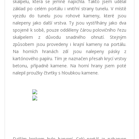
skalpelu, která se jemně napíchla. Takto jsem udělal
základ po celém portálu i vnitřní strany tunelu. V místě
vjezdu do tunelu jsou rohové kameny, které jsou
nalepeny jako další vrstva. Ty jsou vystříhány jako dva
spojené k sobě, pouze odděleny čárou polovičního řezu
skalpelem z důvodu snadného ohnutí. Stejným
způsobem jsou provedeny i krajní kameny na portálu.
Na horních hranách zdí jsou nalepeny pásky z
kartónového papíru. Tím je naznačen přesah krycí vrstvy
betonu, případně kamene. Na horní hrany jsem poté
nalepil proužky čtvrtky s hloubkou kamene.
Dalším krokem bylo barvení. Celý portál je nabarven