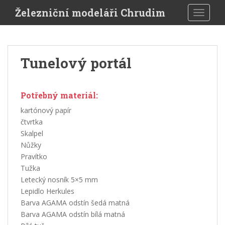
Skip to main content
Železniční modeláři Chrudim
TOGGLE
Tunelový portál
Potřebný materiál:
kartónový papír
čtvrtka
Skalpel
Nůžky
Pravítko
Tužka
Letecký nosník 5×5 mm
Lepidlo Herkules
Barva AGAMA odstín šedá matná
Barva AGAMA odstín bílá matná