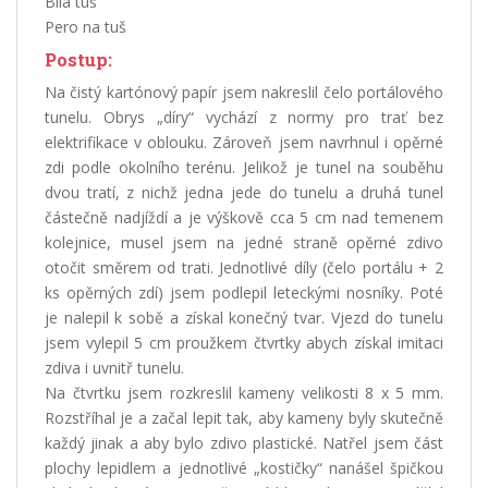
Bílá tuš
Pero na tuš
Postup:
Na čistý kartónový papír jsem nakreslil čelo portálového
tunelu. Obrys „díry“ vychází z normy pro trať bez
elektrifikace v oblouku. Zároveň jsem navrhnul i opěrné
zdi podle okolního terénu. Jelikož je tunel na souběhu
dvou tratí, z nichž jedna jede do tunelu a druhá tunel
částečně nadjíždí a je výškově cca 5 cm nad temenem
kolejnice, musel jsem na jedné straně opěrné zdivo
otočit směrem od trati. Jednotlivé díly (čelo portálu + 2
ks opěrných zdí) jsem podlepil leteckými nosníky. Poté
je nalepil k sobě a získal konečný tvar. Vjezd do tunelu
jsem vylepil 5 cm proužkem čtvrtky abych získal imitaci
zdiva i uvnitř tunelu.
Na čtvrtku jsem rozkreslil kameny velikosti 8 x 5 mm.
Rozstříhal je a začal lepit tak, aby kameny byly skutečně
každý jinak a aby bylo zdivo plastické. Natřel jsem část
plochy lepidlem a jednotlivé „kostičky“ nanášel špičkou