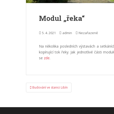
Modul „řeka“
5. 4. 2021
admin
Nezařazené
Na několika posledních výstavách a setkání
kopírující tok řeky. Jak jednotlivé části mod
se
zde
.
Navigace
Budování ve stanici Libín
pro
příspěvek