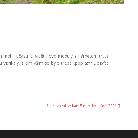
ch mohli účastníci vidět nové moduly s námětem tratě
ulu vznikaly, s čím vším se bylo třeba „poprat“? Dozvíte
3. provozní setkání 5.epochy – Kočí 2021