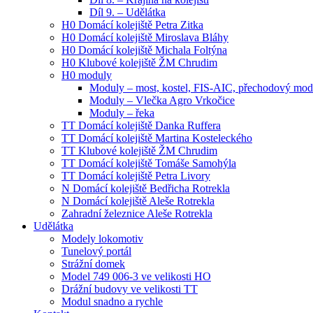
Díl 9. – Udělátka
H0 Domácí kolejiště Petra Zitka
H0 Domácí kolejiště Miroslava Bláhy
H0 Domácí kolejiště Michala Foltýna
H0 Klubové kolejiště ŽM Chrudim
H0 moduly
Moduly – most, kostel, FIS-AIC, přechodový mod
Moduly – Vlečka Agro Vrkočice
Moduly – řeka
TT Domácí kolejiště Danka Ruffera
TT Domácí kolejiště Martina Kosteleckého
TT Klubové kolejiště ŽM Chrudim
TT Domácí kolejiště Tomáše Samohýla
TT Domácí kolejiště Petra Livory
N Domácí kolejiště Bedřicha Rotrekla
N Domácí kolejiště Aleše Rotrekla
Zahradní železnice Aleše Rotrekla
Udělátka
Modely lokomotiv
Tunelový portál
Strážní domek
Model 749 006-3 ve velikosti HO
Drážní budovy ve velikosti TT
Modul snadno a rychle