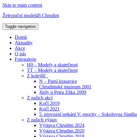
Skip to main content
Železniční modeláři Chrudim
Toggle navigation
Domů
Aktuality
Akce
O nás
Fotogalerie
H0 – Modely a skutečnost
TT – Modely a skutečnost
Z kolejišť
N – Parní krasavice
Chrudimské muzeum 2001
Jízdy u Petra Zítka 2009
Z našich akcí
Kočí 2019
Kočí 2021
5. provozní setkání V. epochy – Sokolovna Slatiň
Z našich výstav
Výstava Chrudim 2024
Výstava Chrudim 2020
Výstava Chrudim 2018