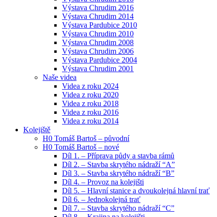
Výstava Chrudim 2016
Výstava Chrudim 2014
Výstava Pardubice 2010
Výstava Chrudim 2010
Výstava Chrudim 2008
Výstava Chrudim 2006
Výstava Pardubice 2004
Výstava Chrudim 2001
Naše videa
Videa z roku 2024
Videa z roku 2020
Videa z roku 2018
Videa z roku 2016
Videa z roku 2014
Kolejiště
H0 Tomáš Bartoš – původní
H0 Tomáš Bartoš – nové
Díl 1. – Příprava půdy a stavba rámů
Díl 2. – Stavba skrytého nádraží “A”
Díl 3. – Stavba skrytého nádraží “B”
Díl 4. – Provoz na kolejišti
Díl 5. – Hlavní stanice a dvoukolejná hlavní trať
Díl 6. – Jednokolejná trať
Díl 7. – Stavba skrytého nádraží “C”
Díl 8. – Krajina na kolejišti