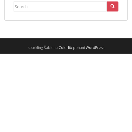
Search
for:
sparkling Šablonu
Colorlib
pohání
WordPress