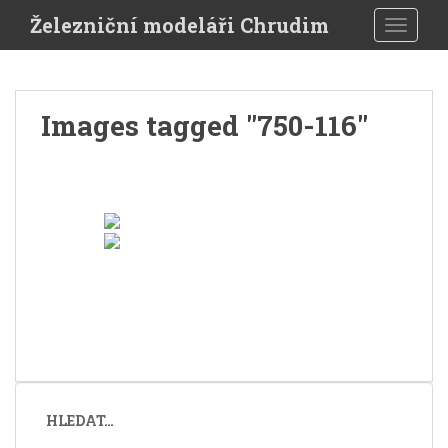
Skip to main content
Železniční modeláři Chrudim
TOGGLE
Images tagged "750-116"
HLEDAT…